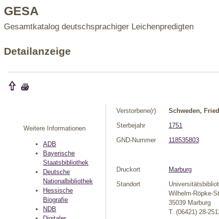
GESA
Gesamtkatalog deutschsprachiger Leichenpredigten
Detailanzeige
Verstorbene(r)
Schweden, Fried
Sterbejahr
1751
Weitere Informationen
GND-Nummer
118535803
ADB
Bayerische
Staatsbibliothek
Druckort
Marburg
Deutsche
Nationalbibliothek
Standort
Universitätsbibli
Hessische
Wilhelm-Röpke-St
Biografie
35039 Marburg
NDB
T. (06421) 28-251
Digitaler