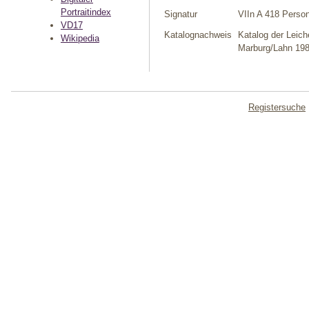
Portraitindex
Signatur
VIIn A 418 Person
VD17
Katalognachweis
Katalog der Leich
Wikipedia
Marburg/Lahn 198
Registersuche