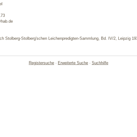
el
173
@hab.de
lich Stolberg-Stolberg'schen Leichenpredigten-Sammlung, Bd. IV/2, Leipzig 19
Registersuche
·
Erweiterte Suche
·
Suchhilfe