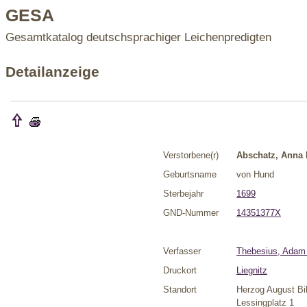
GESA
Gesamtkatalog deutschsprachiger Leichenpredigten
Detailanzeige
Verstorbene(r)
Abschatz, Anna 
Geburtsname
von Hund
Sterbejahr
1699
GND-Nummer
14351377X
Verfasser
Thebesius, Adam
Druckort
Liegnitz
Standort
Herzog August Bi
Lessingplatz 1