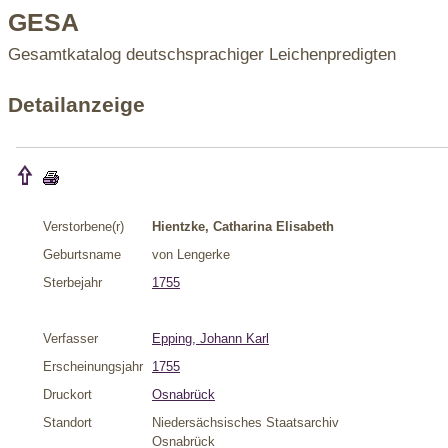
GESA
Gesamtkatalog deutschsprachiger Leichenpredigten
Detailanzeige
Verstorbene(r)
Hientzke, Catharina Elisabeth
Geburtsname
von Lengerke
Sterbejahr
1755
Verfasser
Epping, Johann Karl
Erscheinungsjahr
1755
Druckort
Osnabrück
Standort
Niedersächsisches Staatsarchiv
Osnabrück