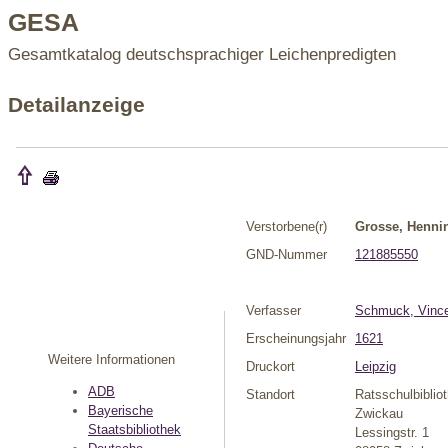
GESA
Gesamtkatalog deutschsprachiger Leichenpredigten
Detailanzeige
Verstorbene(r)
Grosse, Hennin
GND-Nummer
121885550
Verfasser
Schmuck, Vinc
Erscheinungsjahr
1621
Weitere Informationen
Druckort
Leipzig
ADB
Standort
Ratsschulbiblio
Bayerische
Zwickau
Staatsbibliothek
Lessingstr. 1