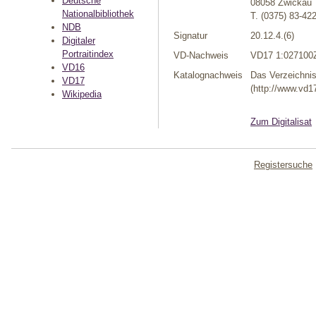
Deutsche
08058 Zwickau
Nationalbibliothek
T. (0375) 83-42
NDB
Signatur
20.12.4.(6)
Digitaler
Portraitindex
VD-Nachweis
VD17 1:027100
VD16
Katalognachweis
Das Verzeichni
VD17
(http://www.vd17
Wikipedia
Zum Digitalisat
Registersuche