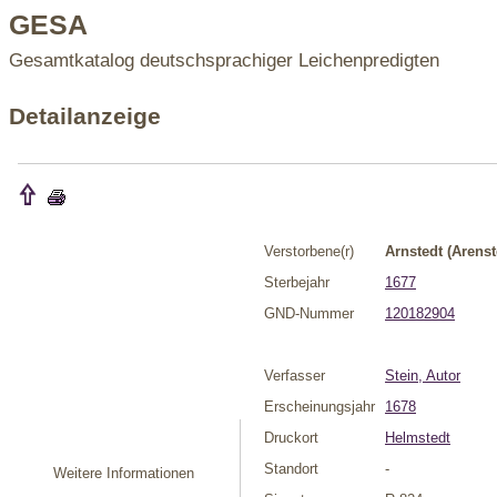
GESA
Gesamtkatalog deutschsprachiger Leichenpredigten
Detailanzeige
Verstorbene(r)
Arnstedt (Arenst
Sterbejahr
1677
GND-Nummer
120182904
Verfasser
Stein, Autor
Erscheinungsjahr
1678
Druckort
Helmstedt
Standort
-
Weitere Informationen