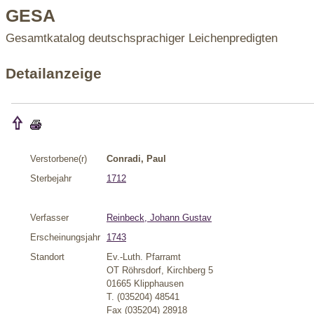
GESA
Gesamtkatalog deutschsprachiger Leichenpredigten
Detailanzeige
Verstorbene(r)
Conradi, Paul
Sterbejahr
1712
Verfasser
Reinbeck, Johann Gustav
Erscheinungsjahr
1743
Standort
Ev.-Luth. Pfarramt
OT Röhrsdorf, Kirchberg 5
01665 Klipphausen
T. (035204) 48541
Fax (035204) 28918