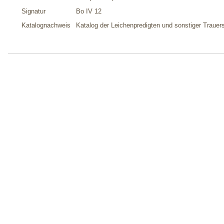
Signatur
Bo IV 12
Katalognachweis
Katalog der Leichenpredigten und sonstiger Trauers