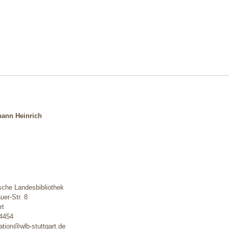
hann Heinrich
sche Landesbibliothek
er-Str. 8
rt
-4454
mation@wlb-stuttgart.de