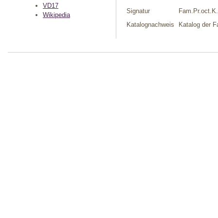
VD17
Signatur
Fam.Pr.oct.K
Wikipedia
Katalognachweis
Katalog der F