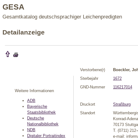
GESA
Gesamtkatalog deutschsprachiger Leichenpredigten
Detailanzeige
Verstorbene(r)
Boeckler, Jo
Sterbejahr
1672
GND-Nummer
116217014
Weitere Informationen
ADB
Druckort
Straßburg
Bayerische
Staatsbibliothek
Standort
Württembergi
Deutsche
Konrad-Adenau
Nationalbibliothek
70173 Stuttga
NDB
T. (0711) 212
Digitaler Portraitindex
e-mail: infor