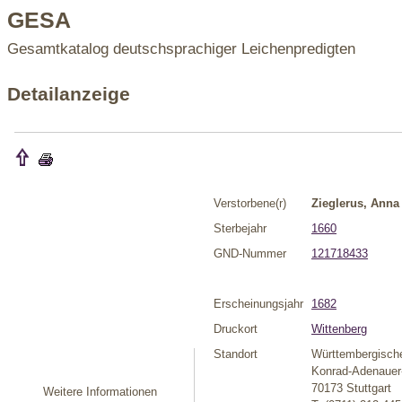
GESA
Gesamtkatalog deutschsprachiger Leichenpredigten
Detailanzeige
Verstorbene(r)
Zieglerus, Anna
Sterbejahr
1660
GND-Nummer
121718433
Erscheinungsjahr
1682
Druckort
Wittenberg
Standort
Württembergische
Konrad-Adenauer-
70173 Stuttgart
Weitere Informationen