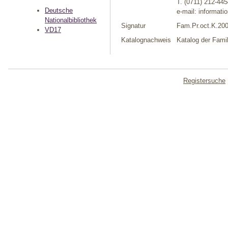
T. (0711) 212-44
Deutsche
e-mail: informati
Nationalbibliothek
Signatur
Fam.Pr.oct.K.20
VD17
Katalognachweis
Katalog der Famil
Registersuche