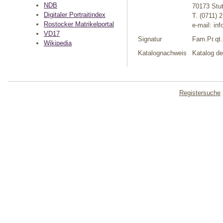
NDB
70173 Stut
Digitaler Portraitindex
T. (0711) 
Rostocker Matrikelportal
e-mail: in
VD17
Signatur
Fam.Pr.qt.
Wikipedia
Katalognachweis
Katalog de
Registersuche