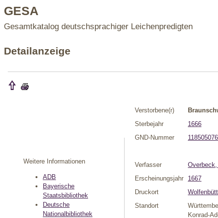
GESA
Gesamtkatalog deutschsprachiger Leichenpredigten
Detailanzeige
Verstorbene(r)
Braunschw
Sterbejahr
1666
GND-Nummer
118505076
Weitere Informationen
Verfasser
Overbeck, 
ADB
Erscheinungsjahr
1667
Bayerische
Druckort
Wolfenbütt
Staatsbibliothek
Deutsche
Standort
Württembe
Nationalbibliothek
Konrad-Ade