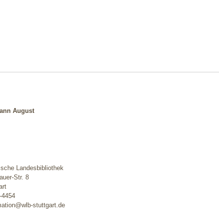
hann August
sche Landesbibliothek
uer-Str. 8
art
2-4454
mation@wlb-stuttgart.de