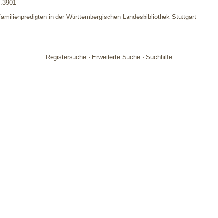
K.3901
Familienpredigten in der Württembergischen Landesbibliothek Stuttgart
Registersuche
·
Erweiterte Suche
·
Suchhilfe