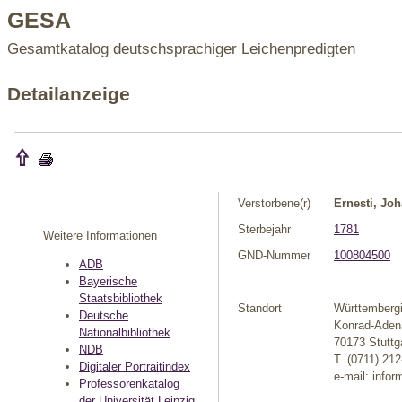
GESA
Gesamtkatalog deutschsprachiger Leichenpredigten
Detailanzeige
Verstorbene(r)
Ernesti, Jo
Sterbejahr
1781
Weitere Informationen
GND-Nummer
100804500
ADB
Bayerische
Staatsbibliothek
Standort
Württembergi
Deutsche
Konrad-Adena
Nationalbibliothek
70173 Stuttg
NDB
T. (0711) 21
Digitaler Portraitindex
e-mail: infor
Professorenkatalog
der Universität Leipzig