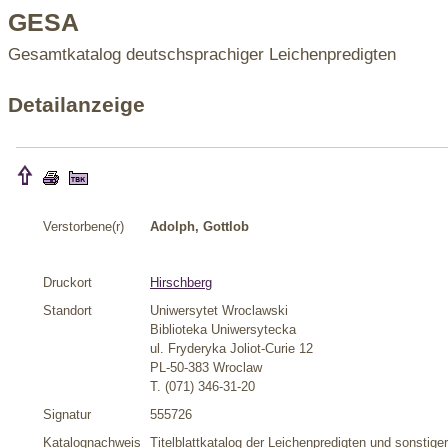
GESA
Gesamtkatalog deutschsprachiger Leichenpredigten
Detailanzeige
Verstorbene(r)
Adolph, Gottlob
Druckort
Hirschberg
Standort
Uniwersytet Wroclawski
Biblioteka Uniwersytecka
ul. Fryderyka Joliot-Curie 12
PL-50-383 Wroclaw
T. (071) 346-31-20
Signatur
555726
Katalognachweis
Titelblattkatalog der Leichenpredigten und sonstige