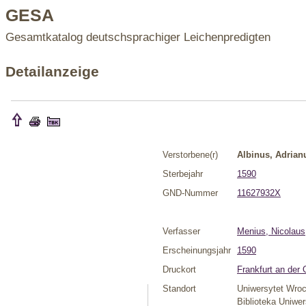
GESA
Gesamtkatalog deutschsprachiger Leichenpredigten
Detailanzeige
Verstorbene(r)
Albinus, Adrian
Sterbejahr
1590
GND-Nummer
11627932X
Verfasser
Menius, Nicolaus
Erscheinungsjahr
1590
Druckort
Frankfurt an der 
Standort
Uniwersytet Wroc
Biblioteka Uniwe