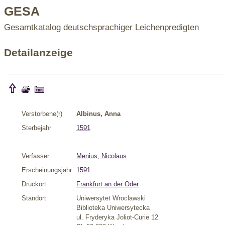
GESA
Gesamtkatalog deutschsprachiger Leichenpredigten
Detailanzeige
Verstorbene(r)
Albinus, Anna
Sterbejahr
1591
Verfasser
Menius, Nicolaus
Erscheinungsjahr
1591
Druckort
Frankfurt an der Oder
Standort
Uniwersytet Wroclawski
Biblioteka Uniwersytecka
ul. Fryderyka Joliot-Curie 12