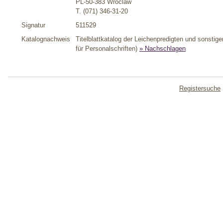
PL-50-383 Wroclaw
T. (071) 346-31-20
Signatur
511529
Katalognachweis
Titelblattkatalog der Leichenpredigten und sonstige
für Personalschriften)
» Nachschlagen
Registersuche