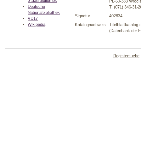
Staatsbibliothek
PL-50-383 Wrocl
Deutsche
T. (071) 346-31-2
Nationalbibliothek
Signatur
402834
VD17
Wikipedia
Katalognachweis
Titelblattkatalog
(Datenbank der F
Registersuche