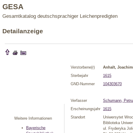
GESA
Gesamtkatalog deutschsprachiger Leichenpredigten
Detailanzeige
Verstorbene(r)
Anhalt, Joachim
Sterbejahr
1615
GND-Nummer
104303670
Verfasser
Schumann, Petr
Erscheinungsjahr
1615
Standort
Uniwersytet Wroc
Weitere Informationen
Biblioteka Uniwe
Bayerische
ul. Fryderyka Jol