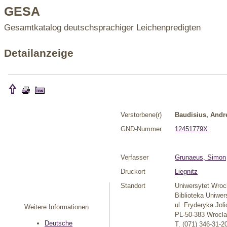
GESA
Gesamtkatalog deutschsprachiger Leichenpredigten
Detailanzeige
Verstorbene(r)
Baudisius, Andr
GND-Nummer
12451779X
Verfasser
Grunaeus, Simon
Druckort
Liegnitz
Standort
Uniwersytet Wroc
Biblioteka Uniwe
ul. Fryderyka Joli
Weitere Informationen
PL-50-383 Wrocl
Deutsche
T. (071) 346-31-2