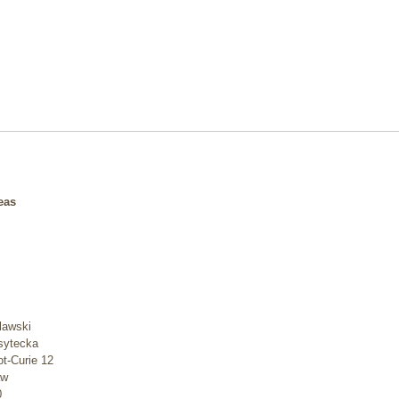
eas
lawski
rsytecka
ot-Curie 12
aw
0