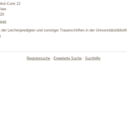
liot-Curie 12
claw
-20
0848
og der Leichenpredigten und sonstiger Trauerschriften in der Universitätsbibli
n
Registersuche
·
Erweiterte Suche
·
Suchhilfe