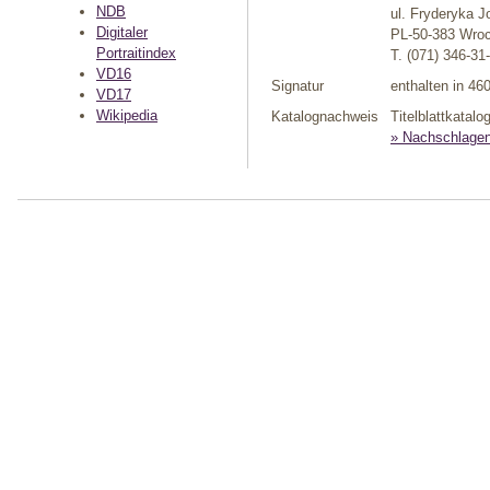
NDB
ul. Fryderyka Jo
Digitaler
PL-50-383 Wro
Portraitindex
T. (071) 346-31
VD16
Signatur
enthalten in 46
VD17
Wikipedia
Katalognachweis
Titelblattkatal
» Nachschlage