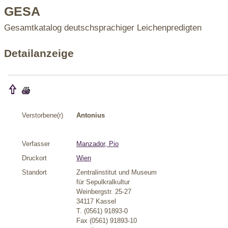
GESA
Gesamtkatalog deutschsprachiger Leichenpredigten
Detailanzeige
Verstorbene(r)
Antonius
Verfasser
Manzador, Pio
Druckort
Wien
Standort
Zentralinstitut und Museum
für Sepulkralkultur
Weinbergstr. 25-27
34117 Kassel
T. (0561) 91893-0
Fax (0561) 91893-10