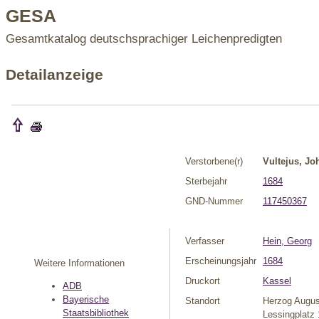
GESA
Gesamtkatalog deutschsprachiger Leichenpredigten
Detailanzeige
Verstorbene(r)
Vultejus, Jo
Sterbejahr
1684
GND-Nummer
117450367
Verfasser
Hein, Georg
Erscheinungsjahr
1684
Weitere Informationen
Druckort
Kassel
ADB
Bayerische
Standort
Herzog Augus
Staatsbibliothek
Lessingplatz 