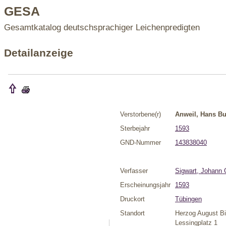
GESA
Gesamtkatalog deutschsprachiger Leichenpredigten
Detailanzeige
Verstorbene(r)
Anweil, Hans B
Sterbejahr
1593
GND-Nummer
143838040
Verfasser
Sigwart, Johann 
Erscheinungsjahr
1593
Druckort
Tübingen
Standort
Herzog August Bi
Lessingplatz 1