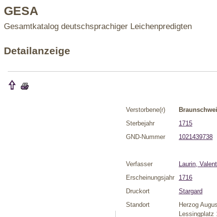
GESA
Gesamtkatalog deutschsprachiger Leichenpredigten
Detailanzeige
Verstorbene(r)
Braunschwei
Sterbejahr
1715
GND-Nummer
1021439738
Verfasser
Laurin, Valent
Erscheinungsjahr
1716
Druckort
Stargard
Standort
Herzog Augus
Lessingplatz 