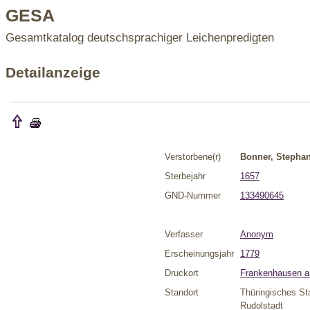
GESA
Gesamtkatalog deutschsprachiger Leichenpredigten
Detailanzeige
Verstorbene(r)
Bonner, Stepha
Sterbejahr
1657
GND-Nummer
133490645
Verfasser
Anonym
Erscheinungsjahr
1779
Druckort
Frankenhausen a
Standort
Thüringisches St
Rudolstadt