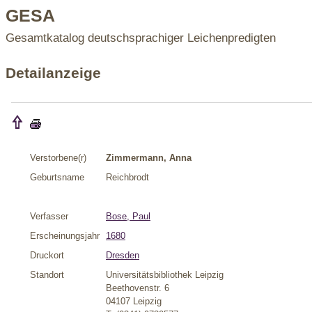
GESA
Gesamtkatalog deutschsprachiger Leichenpredigten
Detailanzeige
Verstorbene(r)
Zimmermann, Anna
Geburtsname
Reichbrodt
Verfasser
Bose, Paul
Erscheinungsjahr
1680
Druckort
Dresden
Standort
Universitätsbibliothek Leipzig
Beethovenstr. 6
04107 Leipzig