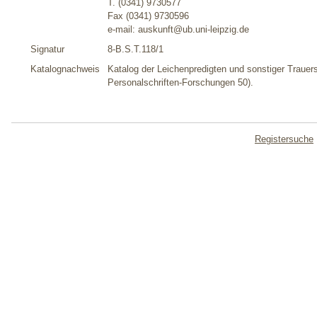
T. (0341) 9730577
Fax (0341) 9730596
e-mail: auskunft@ub.uni-leipzig.de
Signatur
8-B.S.T.118/1
Katalognachweis
Katalog der Leichenpredigten und sonstiger Trauersc
Personalschriften-Forschungen 50).
Registersuche