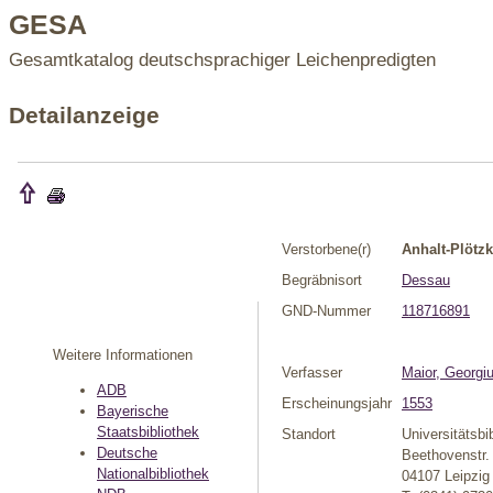
GESA
Gesamtkatalog deutschsprachiger Leichenpredigten
Detailanzeige
Verstorbene(r)
Anhalt-Plötzk
Begräbnisort
Dessau
GND-Nummer
118716891
Weitere Informationen
Verfasser
Maior, Georgi
ADB
Erscheinungsjahr
1553
Bayerische
Staatsbibliothek
Standort
Universitätsbi
Deutsche
Beethovenstr.
Nationalbibliothek
04107 Leipzig