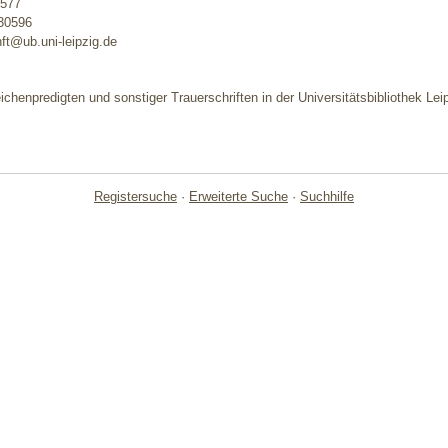
0577
730596
ft@ub.uni-leipzig.de
ichenpredigten und sonstiger Trauerschriften in der Universitätsbibliothek Le
Registersuche
·
Erweiterte Suche
·
Suchhilfe