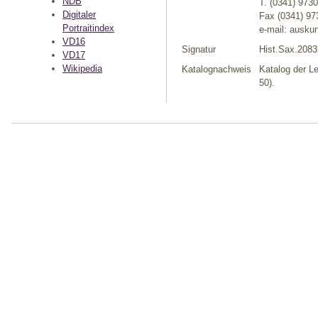
NDB
T. (0341) 973
Digitaler
Fax (0341) 9
Portraitindex
e-mail: auskun
VD16
Signatur
Hist.Sax.2083
VD17
Wikipedia
Katalognachweis
Katalog der Le
50).