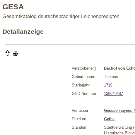
GESA
Gesamtkatalog deutschsprachiger Leichenpredigten
Detailanzeige
Verstorbene(r)
Bachof von Echt,
Geburtsname
Thomas
Sterbejahr
1716
GND-Nummer
139049487
Verfasser
Geussenhayner, M
Druckort
Gotha
Standort
Stadtverwaltung 
Historische Bibli