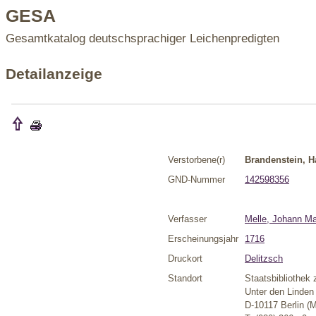
GESA
Gesamtkatalog deutschsprachiger Leichenpredigten
Detailanzeige
Verstorbene(r)
Brandenstein, H
GND-Nummer
142598356
Verfasser
Melle, Johann Ma
Erscheinungsjahr
1716
Druckort
Delitzsch
Standort
Staatsbibliothek 
Unter den Linden
D-10117 Berlin (M