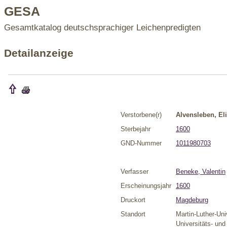
GESA
Gesamtkatalog deutschsprachiger Leichenpredigten
Detailanzeige
Verstorbene(r)
Alvensleben, El
Sterbejahr
1600
GND-Nummer
1011980703
Verfasser
Beneke, Valentin
Erscheinungsjahr
1600
Druckort
Magdeburg
Standort
Martin-Luther-Uni
Universitäts- un