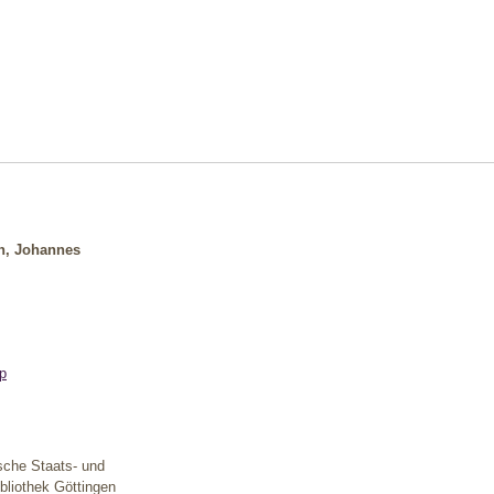
n, Johannes
pp
sche Staats- und
ibliothek Göttingen