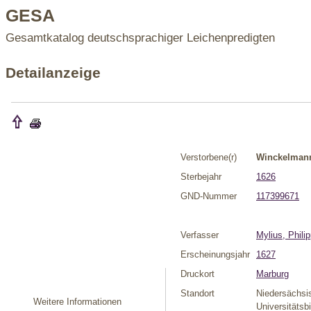
GESA
Gesamtkatalog deutschsprachiger Leichenpredigten
Detailanzeige
Verstorbene(r)
Winckelman
Sterbejahr
1626
GND-Nummer
117399671
Verfasser
Mylius, Phili
Erscheinungsjahr
1627
Druckort
Marburg
Standort
Niedersächsi
Weitere Informationen
Universitätsb