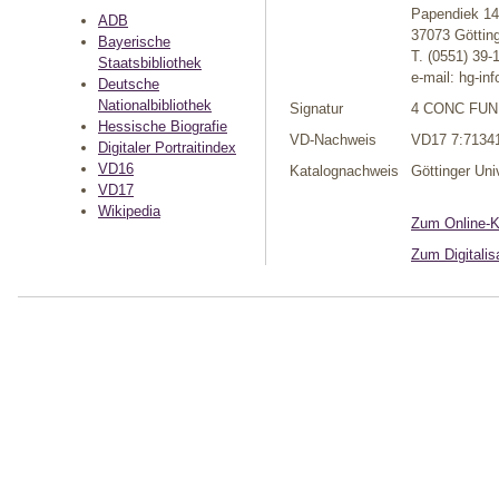
Papendiek 14
ADB
37073 Göttin
Bayerische
T. (0551) 39-
Staatsbibliothek
e-mail: hg-in
Deutsche
Nationalbibliothek
Signatur
4 CONC FUN I
Hessische Biografie
VD-Nachweis
VD17 7:7134
Digitaler Portraitindex
VD16
Katalognachweis
Göttinger Uni
VD17
Wikipedia
Zum Online-Ka
Zum Digitalis