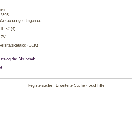
gen
12395
fo@sub.uni-goettingen.de
I, 52 (4)
17V
versitätskatalog (GUK)
talog der Bibliothek
at
Registersuche
·
Erweiterte Suche
·
Suchhilfe