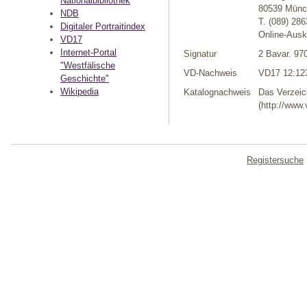
Nationalbibliothek
80539 Münc
NDB
T. (089) 28
Digitaler Portraitindex
Online-Ausk
VD17
Internet-Portal
Signatur
2 Bavar. 97
"Westfälische
VD-Nachweis
VD17 12:12
Geschichte"
Wikipedia
Katalognachweis
Das Verzeic
(http://www.
Registersuche