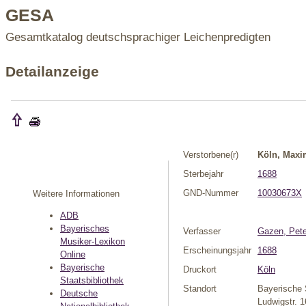
GESA
Gesamtkatalog deutschsprachiger Leichenpredigten
Detailanzeige
Verstorbene(r)
Köln, Maxim
Sterbejahr
1688
GND-Nummer
10030673X
Weitere Informationen
ADB
Bayerisches
Verfasser
Gazen, Pete
Musiker-Lexikon
Erscheinungsjahr
1688
Online
Bayerische
Druckort
Köln
Staatsbibliothek
Standort
Bayerische 
Deutsche
Ludwigstr. 1