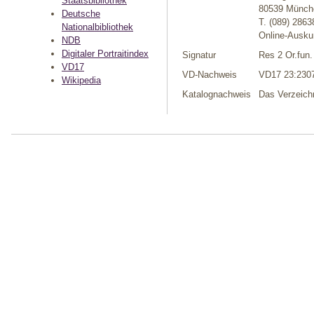
Staatsbibliothek
80539 Münch
Deutsche
T. (089) 286
Nationalbibliothek
Online-Auskun
NDB
Digitaler Portraitindex
Signatur
Res 2 Or.fun.
VD17
VD-Nachweis
VD17 23:230
Wikipedia
Katalognachweis
Das Verzeich