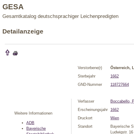
GESA
Gesamtkatalog deutschsprachiger Leichenpredigten
Detailanzeige
Verstorbene(r)
Österreich,
Sterbejahr
1662
GND-Nummer
118727664
Verfasser
Boccabello, P
Erscheinungsjahr
1662
Weitere Informationen
Druckort
Wien
ADB
Standort
Bayerische St
Bayerische
Ludwigstr. 16