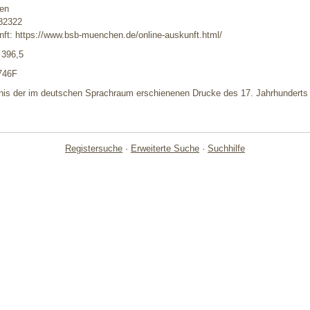
en
382322
ft: https://www.bsb-muenchen.de/online-auskunft.html/
 396,5
746F
nis der im deutschen Sprachraum erschienenen Drucke des 17. Jahrhunderts 
Registersuche
·
Erweiterte Suche
·
Suchhilfe