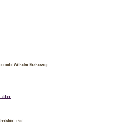
 Leopold Wilhelm Erzherzog
hilibert
aatsbibliothek