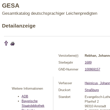
GESA
Gesamtkatalog deutschsprachiger Leichenpredigten
Detailanzeige
Verstorbene(r)
Rebhan, Johann
Sterbejahr
1689
GND-Nummer
100869157
Verfasser
Heinricus, Johan
Weitere Informationen
Druckort
Straßburg
ADB
Standort
Evangelisch-Luth
Bayerische
Pfarrhof 2
Staatsbibliothek
99310 Arnstadt