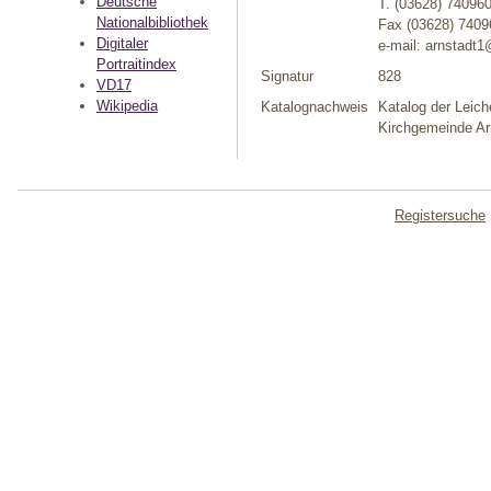
Deutsche
T. (03628) 74096
Nationalbibliothek
Fax (03628) 7409
Digitaler
e-mail: arnstadt1
Portraitindex
Signatur
828
VD17
Wikipedia
Katalognachweis
Katalog der Leich
Kirchgemeinde Arn
Registersuche