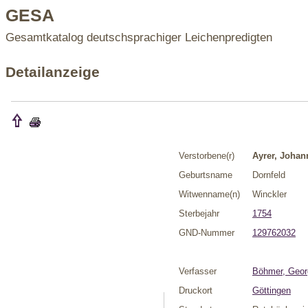
GESA
Gesamtkatalog deutschsprachiger Leichenpredigten
Detailanzeige
Verstorbene(r)
Ayrer, Johan
Geburtsname
Dornfeld
Witwenname(n)
Winckler
Sterbejahr
1754
GND-Nummer
129762032
Verfasser
Böhmer, Geor
Druckort
Göttingen