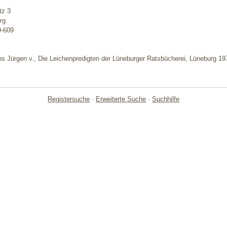
tz 3
rg
9-609
s Jürgen v., Die Leichenpredigten der Lüneburger Ratsbücherei, Lüneburg 19
Registersuche
·
Erweiterte Suche
·
Suchhilfe