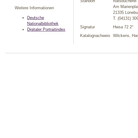
Standort
Ratsbücherei
Am Marienpla
Weitere Informationen
21335 Lünebu
Deutsche
T. (04131) 30
Nationalbibliothek
Signatur
Hwsa 72 2°
Digitaler Portraitindex
Katalognachweis
Wilckens, Han