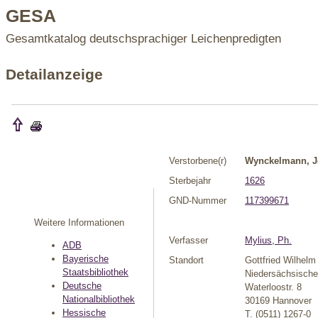
GESA
Gesamtkatalog deutschsprachiger Leichenpredigten
Detailanzeige
Verstorbene(r)
Wynckelmann, 
Sterbejahr
1626
GND-Nummer
117399671
Weitere Informationen
Verfasser
Mylius, Ph.
ADB
Bayerische
Standort
Gottfried Wilhelm 
Staatsbibliothek
Niedersächsische
Deutsche
Waterloostr. 8
Nationalbibliothek
30169 Hannover
Hessische
T. (0511) 1267-0