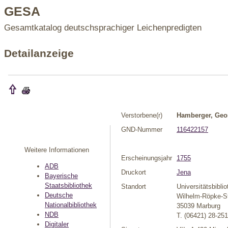
GESA
Gesamtkatalog deutschsprachiger Leichenpredigten
Detailanzeige
Verstorbene(r)
Hamberger, Geo
GND-Nummer
116422157
Weitere Informationen
Erscheinungsjahr
1755
ADB
Druckort
Jena
Bayerische
Staatsbibliothek
Standort
Universitätsbibli
Deutsche
Wilhelm-Röpke-St
Nationalbibliothek
35039 Marburg
NDB
T. (06421) 28-25
Digitaler