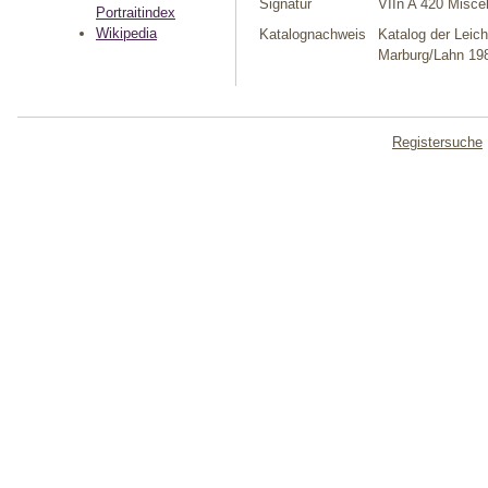
Signatur
VIIn A 420 Miscel
Portraitindex
Wikipedia
Katalognachweis
Katalog der Leich
Marburg/Lahn 198
Registersuche