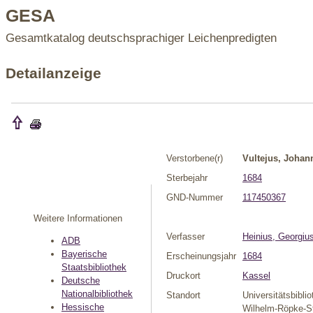
GESA
Gesamtkatalog deutschsprachiger Leichenpredigten
Detailanzeige
Verstorbene(r)
Vultejus, Johan
Sterbejahr
1684
GND-Nummer
117450367
Weitere Informationen
Verfasser
Heinius, Georgiu
ADB
Bayerische
Erscheinungsjahr
1684
Staatsbibliothek
Druckort
Kassel
Deutsche
Nationalbibliothek
Standort
Universitätsbibli
Hessische
Wilhelm-Röpke-St