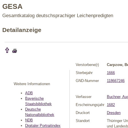
GESA
Gesamtkatalog deutschsprachiger Leichenpredigten
Detailanzeige
Verstorbene(r)
Carpzow, B
Sterbejahr
1666
GND-Nummer
118667246
Weitere Informationen
ADB
Verfasser
Buchner, Au
Bayerische
Staatsbibliothek
Erscheinungsjahr
1682
Deutsche
Druckort
Dresden
Nationalbibliothek
NDB
Standort
Thüringer Un
Digitaler Portraitindex
und Landesbi