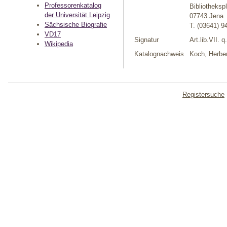
Professorenkatalog
Bibliotheksp
der Universität Leipzig
07743 Jena
Sächsische Biografie
T. (03641) 9
VD17
Signatur
Art.lib.VII. q
Wikipedia
Katalognachweis
Koch, Herber
Registersuche