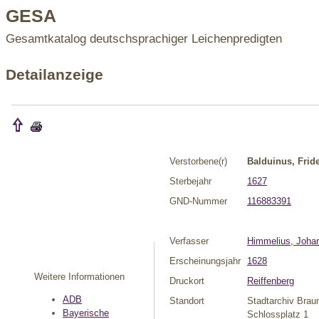
GESA
Gesamtkatalog deutschsprachiger Leichenpredigten
Detailanzeige
Verstorbene(r)
Balduinus, Frid
Sterbejahr
1627
GND-Nummer
116883391
Verfasser
Himmelius, Joha
Erscheinungsjahr
1628
Weitere Informationen
Druckort
Reiffenberg
ADB
Standort
Stadtarchiv Brau
Bayerische
Schlossplatz 1