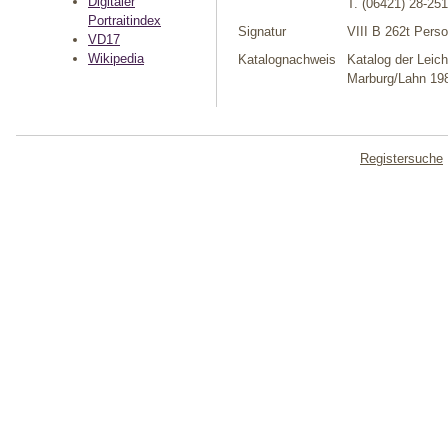
Digitaler
T. (06421) 28-25
Portraitindex
Signatur
VIII B 262t Pers
VD17
Wikipedia
Katalognachweis
Katalog der Leich
Marburg/Lahn 198
Registersuche