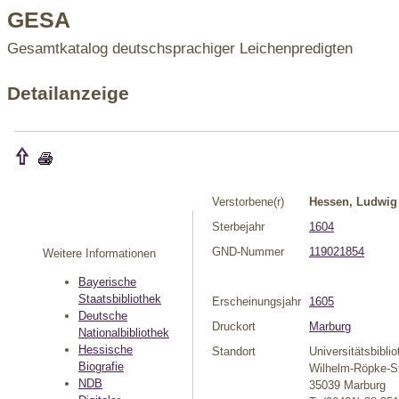
GESA
Gesamtkatalog deutschsprachiger Leichenpredigten
Detailanzeige
Verstorbene(r)
Hessen, Ludwig 
Sterbejahr
1604
GND-Nummer
119021854
Weitere Informationen
Bayerische
Staatsbibliothek
Erscheinungsjahr
1605
Deutsche
Druckort
Marburg
Nationalbibliothek
Hessische
Standort
Universitätsbibli
Biografie
Wilhelm-Röpke-St
NDB
35039 Marburg