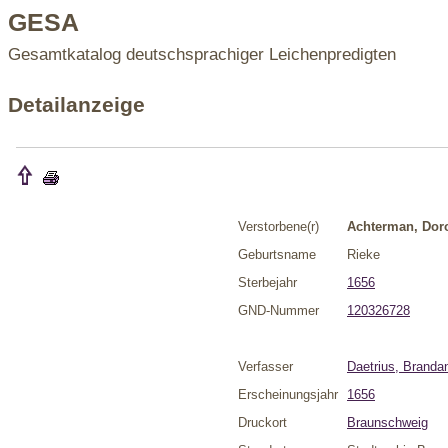
GESA
Gesamtkatalog deutschsprachiger Leichenpredigten
Detailanzeige
Verstorbene(r)
Achterman, Dor
Geburtsname
Rieke
Sterbejahr
1656
GND-Nummer
120326728
Verfasser
Daetrius, Branda
Erscheinungsjahr
1656
Druckort
Braunschweig