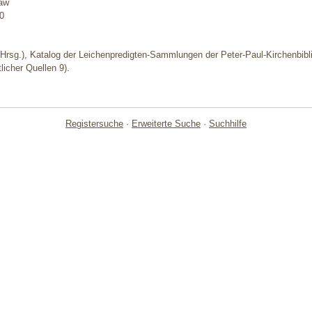
aw
20
Hrsg.), Katalog der Leichenpredigten-Sammlungen der Peter-Paul-Kirchenbiblio
licher Quellen 9).
Registersuche
·
Erweiterte Suche
·
Suchhilfe