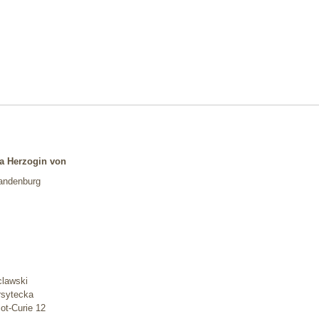
a Herzogin von
randenburg
clawski
rsytecka
iot-Curie 12