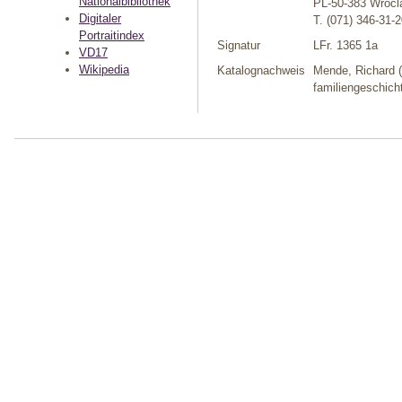
Nationalbibliothek
PL-50-383 Wrocl
Digitaler
T. (071) 346-31-
Portraitindex
Signatur
LFr. 1365 1a
VD17
Wikipedia
Katalognachweis
Mende, Richard (
familiengeschicht