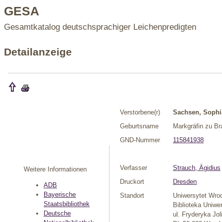
GESA
Gesamtkatalog deutschsprachiger Leichenpredigten
Detailanzeige
Verstorbene(r)
Sachsen, Sophi
Geburtsname
Markgräfin zu B
GND-Nummer
115841938
Verfasser
Strauch, Ägidius
Weitere Informationen
Druckort
Dresden
ADB
Bayerische
Standort
Uniwersytet Wro
Staatsbibliothek
Biblioteka Uniwe
Deutsche
ul. Fryderyka Jol