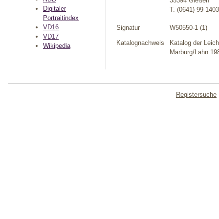
35394 Gießen
Digitaler
T. (0641) 99-140
Portraitindex
VD16
Signatur
W50550-1 (1)
VD17
Katalognachweis
Katalog der Leich
Wikipedia
Marburg/Lahn 198
Registersuche