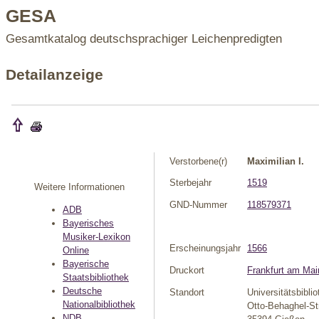
GESA
Gesamtkatalog deutschsprachiger Leichenpredigten
Detailanzeige
Verstorbene(r)
Maximilian I.
Sterbejahr
1519
Weitere Informationen
GND-Nummer
118579371
ADB
Bayerisches
Musiker-Lexikon
Erscheinungsjahr
1566
Online
Bayerische
Druckort
Frankfurt am Mai
Staatsbibliothek
Deutsche
Standort
Universitätsbibli
Nationalbibliothek
Otto-Behaghel-Str
NDB