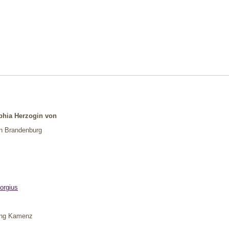
phia Herzogin von
on Brandenburg
orgius
ung Kamenz