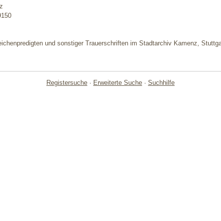
z
9150
eichenpredigten und sonstiger Trauerschriften im Stadtarchiv Kamenz, Stuttg
Registersuche
·
Erweiterte Suche
·
Suchhilfe