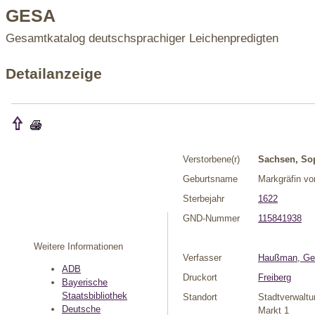
GESA
Gesamtkatalog deutschsprachiger Leichenpredigten
Detailanzeige
Verstorbene(r)
Sachsen, So
Geburtsname
Markgräfin v
Sterbejahr
1622
GND-Nummer
115841938
Weitere Informationen
Verfasser
Haußman, Ge
ADB
Druckort
Freiberg
Bayerische
Staatsbibliothek
Standort
Stadtverwalt
Deutsche
Markt 1