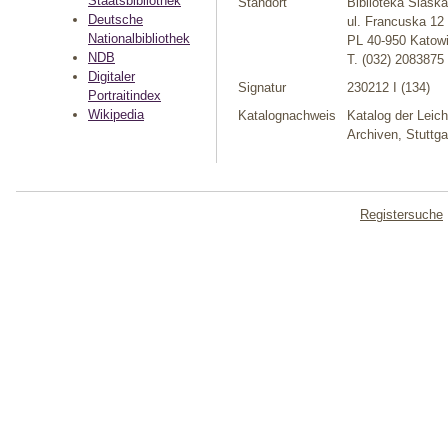
Staatsbibliothek
Standort
Biblioteka Slaska
Deutsche
ul. Francuska 12
Nationalbibliothek
PL 40-950 Katow
NDB
T. (032) 2083875
Digitaler
Signatur
230212 I (134)
Portraitindex
Wikipedia
Katalognachweis
Katalog der Leich
Archiven, Stuttg
Registersuche