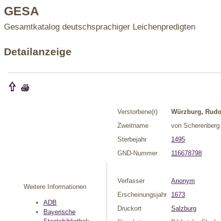
GESA
Gesamtkatalog deutschsprachiger Leichenpredigten
Detailanzeige
Verstorbene(r)
Würzburg, Rudol
Zweitname
von Scherenberg
Sterbejahr
1495
GND-Nummer
116678798
Verfasser
Anonym
Weitere Informationen
Erscheinungsjahr
1673
ADB
Druckort
Salzburg
Bayerische