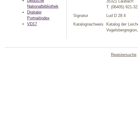
Deutsche
35321 Laubach
Nationalbibliothek
T. (06405) 921-32
Digitaler
Signatur
Lud D 28.4
Portraitindex
VD17
Katalognachweis
Katalog der Leich
Vogelsbergregion
Registersuche