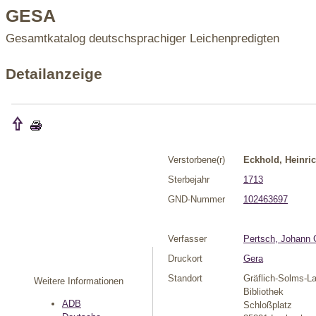
GESA
Gesamtkatalog deutschsprachiger Leichenpredigten
Detailanzeige
Verstorbene(r)
Eckhold, Heinri
Sterbejahr
1713
GND-Nummer
102463697
Verfasser
Pertsch, Johann 
Druckort
Gera
Standort
Gräflich-Solms-L
Weitere Informationen
Bibliothek
ADB
Schloßplatz