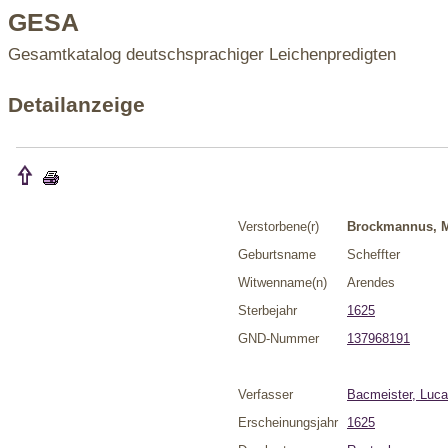
GESA
Gesamtkatalog deutschsprachiger Leichenpredigten
Detailanzeige
Verstorbene(r)
Brockmannus, M
Geburtsname
Scheffter
Witwenname(n)
Arendes
Sterbejahr
1625
GND-Nummer
137968191
Verfasser
Bacmeister, Luc
Erscheinungsjahr
1625