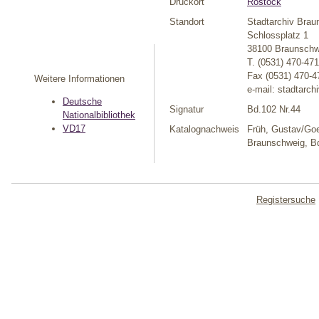
Druckort
Rostock
Standort
Stadtarchiv Brau
Schlossplatz 1
38100 Braunschw
T. (0531) 470-47
Fax (0531) 470-4
Weitere Informationen
e-mail: stadtarc
Deutsche
Signatur
Bd.102 Nr.44
Nationalbibliothek
VD17
Katalognachweis
Früh, Gustav/Goe
Braunschweig, Bd
Registersuche