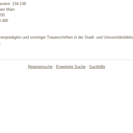
ndstr. 134-138
 am Main
205
9-380
henpredigten und sonstiger Trauerschriften in der Stadt- und Universitätsbibl
.
Registersuche
·
Erweiterte Suche
·
Suchhilfe