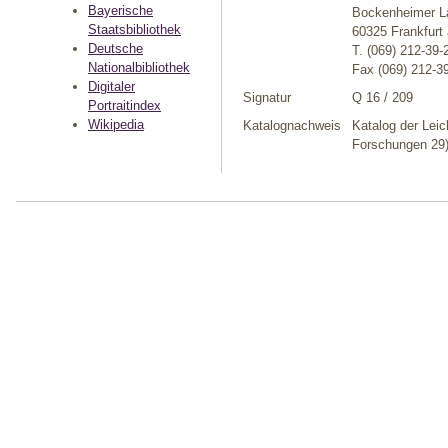
Bayerische
Bockenheimer La
Staatsbibliothek
60325 Frankfurt
Deutsche
T. (069) 212-39-
Nationalbibliothek
Fax (069) 212-3
Digitaler
Signatur
Q 16 / 209
Portraitindex
Wikipedia
Katalognachweis
Katalog der Leic
Forschungen 29)