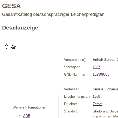
GESA
Gesamtkatalog deutschsprachiger Leichenpredigten
Detailanzeige
Verstorbene(r)
Anhalt-Zerbst,
Sterbejahr
1667
GND-Nummer
102309833
Verfasser
Dürrius, Johann
Erscheinungsjahr
1668
Druckort
Zerbst
Weitere Informationen
Standort
Stadt- und Unive
ADB
Frankfurt am Ma