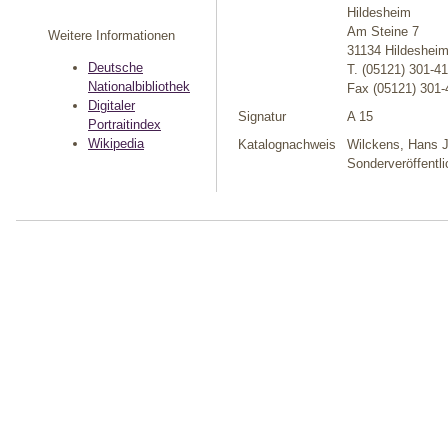
Hildesheim
Am Steine 7
Weitere Informationen
31134 Hildeshei
Deutsche
T. (05121) 301-4
Nationalbibliothek
Fax (05121) 301-
Digitaler
Signatur
A 15
Portraitindex
Wikipedia
Katalognachweis
Wilckens, Hans J
Sonderveröffentl