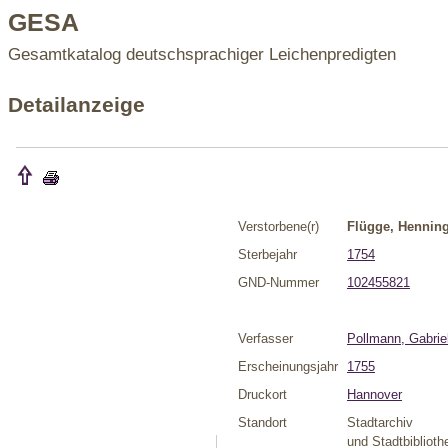
GESA
Gesamtkatalog deutschsprachiger Leichenpredigten
Detailanzeige
Verstorbene(r)
Flügge, Hennin
Sterbejahr
1754
GND-Nummer
102455821
Verfasser
Pollmann, Gabriel
Erscheinungsjahr
1755
Druckort
Hannover
Standort
Stadtarchiv
und Stadtbiblioth