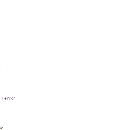
g
 Heinrich
ek