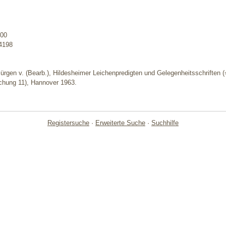
m
100
4198
ürgen v. (Bearb.), Hildesheimer Leichenpredigten und Gelegenheitsschriften 
ichung 11), Hannover 1963.
Registersuche
·
Erweiterte Suche
·
Suchhilfe