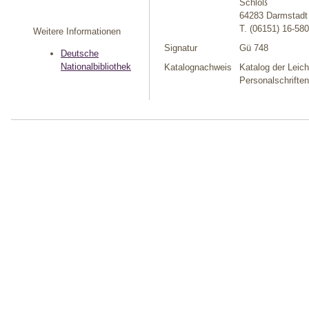
Schloß
64283 Darmstadt
T. (06151) 16-58
Weitere Informationen
Signatur
Gü 748
Deutsche
Nationalbibliothek
Katalognachweis
Katalog der Leic
Personalschrifte