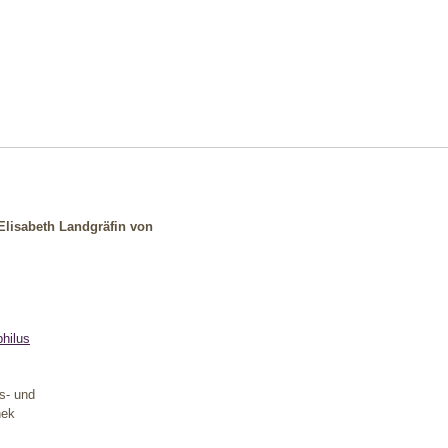
Elisabeth Landgräfin von
hilus
s- und
hek