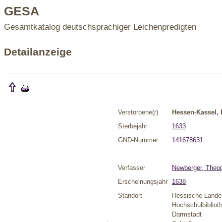
GESA
Gesamtkatalog deutschsprachiger Leichenpredigten
Detailanzeige
Verstorbene(r)
Hessen-Kassel, 
Sterbejahr
1633
GND-Nummer
141678631
Verfasser
Newberger, Theop
Erscheinungsjahr
1638
Standort
Hessische Lande
Hochschulbibliot
Darmstadt