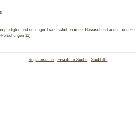
00
henpredigten und sonstiger Trauerschriften in der Hessischen Landes- und Ho
n-Forschungen 11).
Registersuche
·
Erweiterte Suche
·
Suchhilfe