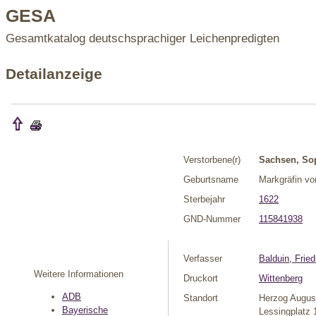
GESA
Gesamtkatalog deutschsprachiger Leichenpredigten
Detailanzeige
Verstorbene(r)
Sachsen, So
Geburtsname
Markgräfin v
Sterbejahr
1622
GND-Nummer
115841938
Verfasser
Balduin, Fried
Weitere Informationen
Druckort
Wittenberg
ADB
Standort
Herzog August
Bayerische
Lessingplatz 