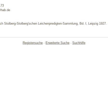
173
@hab.de
lich Stolberg-Stolberg'schen Leichenpredigten-Sammlung, Bd. I, Leipzig 1927.
Registersuche
·
Erweiterte Suche
·
Suchhilfe