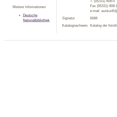
T. (05331) 808-0
Fax (05331) 808-
Weitere Informationen
e-mail: auskunft
Deutsche
Signatur
6688
Nationalbibliothek
Katalognachweis
Katalog der fürst