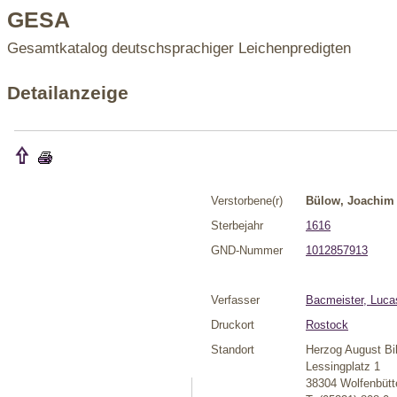
GESA
Gesamtkatalog deutschsprachiger Leichenpredigten
Detailanzeige
Verstorbene(r)
Bülow, Joachim
Sterbejahr
1616
GND-Nummer
1012857913
Verfasser
Bacmeister, Luca
Druckort
Rostock
Standort
Herzog August Bi
Lessingplatz 1
38304 Wolfenbütt