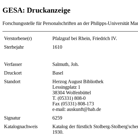
GESA: Druckanzeige
Forschungsstelle für Personalschriften an der Philipps-Universität Ma
Verstorbene(r)
Pfalzgraf bei Rhein, Friedrich IV.
Sterbejahr
1610
Verfasser
Salmuth, Joh.
Druckort
Basel
Standort
Herzog August Bibliothek
Lessingplatz 1
38304 Wolfenbüttel
T. (05331) 808-0
Fax (05331) 808-173
e-mail: auskunft@hab.de
Signatur
6259
Katalognachweis
Katalog der fürstlich Stolberg-Stolberg'sc
1930.